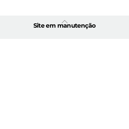
Back
Site em manutenção
To
Top