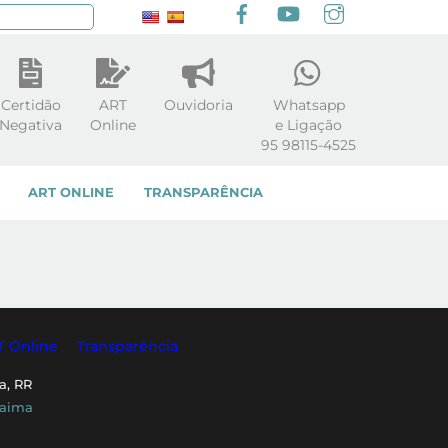
Facebook
youtube
Instagram
squisar
Certidão
ART
Ouvidoria
Whatsapp
Negativa
Online
e Ligação
95 98115-4525
ART ONLINE
TRANSPARÊNCIA
T Online
Transparência
a, RR
raima