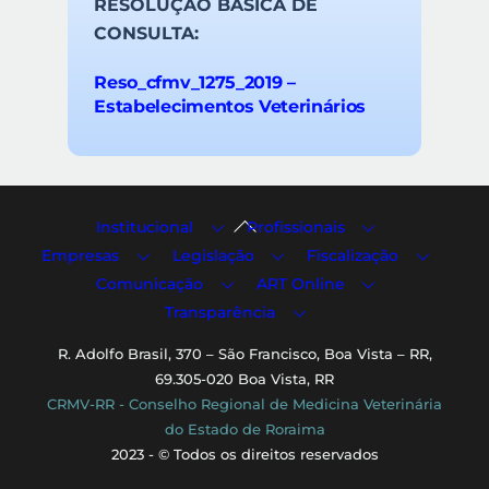
RESOLUÇÃO BÁSICA DE
CONSULTA:
Reso_cfmv_1275_2019 –
Estabelecimentos Veterinários
Back
Institucional
Profissionais
To
Empresas
Legislação
Fiscalização
Top
Comunicação
ART Online
Transparência
R. Adolfo Brasil, 370 – São Francisco, Boa Vista – RR,
69.305-020 Boa Vista, RR
CRMV-RR - Conselho Regional de Medicina Veterinária
do Estado de Roraima
2023 - © Todos os direitos reservados