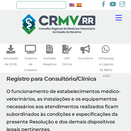
Facebook
youtu
I
Pesquisar
Skip
Me
to
content
Anuidade
Sistema
Certidão
ART
Ouvidoria
Whatsapp
de 2026
de
Negativa
Online
e Ligação
Cadastro
95 98115-
4525
Registro para Consultório/Clínica
O funcionamento de estabelecimentos médico-
veterinários, as instalações e os equipamentos
necessários aos atendimentos realizados ficam
subordinados às condições e especificações da
presente Resolução e dos demais dispositivos
legais pertinentes.