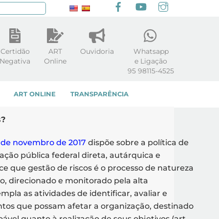
Facebook
youtube
Instagram
squisar
Certidão
ART
Ouvidoria
Whatsapp
Negativa
Online
e Ligação
95 98115-4525
ART ONLINE
TRANSPARÊNCIA
s?
2 de novembro de 2017
dispõe sobre a política de
ção pública federal direta, autárquica e
ce que gestão de riscos é o processo de natureza
, direcionado e monitorado pela alta
pla as atividades de identificar, avaliar e
ntos que possam afetar a organização, destinado
ável quanto à realização de seus objetivos (art.