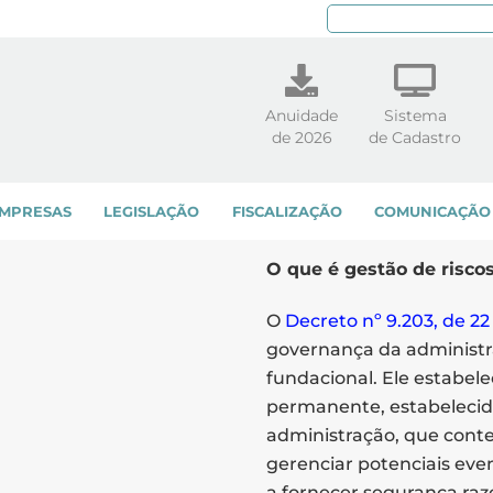
Pe
Anuidade
Sistema
de 2026
de Cadastro
MPRESAS
LEGISLAÇÃO
FISCALIZAÇÃO
COMUNICAÇÃO
O que é gestão de risco
O
Decreto nº 9.203, de 2
governança da administra
fundacional. Ele estabele
permanente, estabelecido
administração, que contem
gerenciar potenciais eve
a fornecer segurança razo