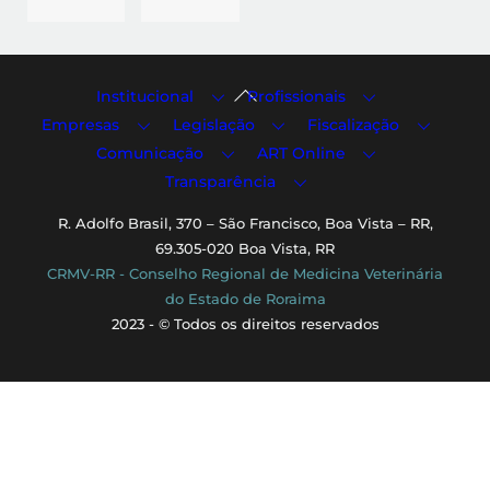
Back
Institucional
Profissionais
To
Empresas
Legislação
Fiscalização
Top
Comunicação
ART Online
Transparência
R. Adolfo Brasil, 370 – São Francisco, Boa Vista – RR,
69.305-020 Boa Vista, RR
CRMV-RR - Conselho Regional de Medicina Veterinária
do Estado de Roraima
2023 - © Todos os direitos reservados