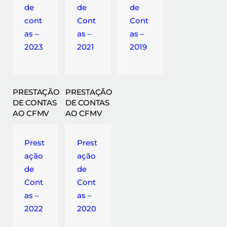
de
de
de
cont
Cont
Cont
as –
as –
as –
2023
2021
2019
PRESTAÇÃO
PRESTAÇÃO
DE CONTAS
DE CONTAS
AO CFMV
AO CFMV
Prest
Prest
ação
ação
de
de
Cont
Cont
as –
as –
2022
2020