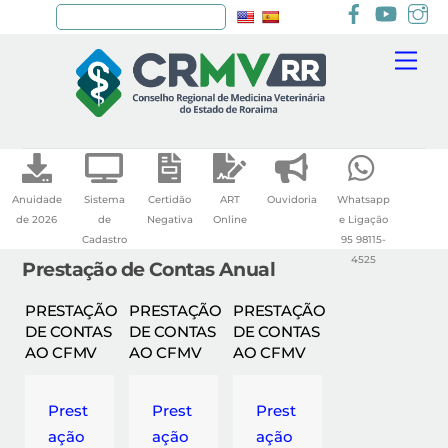
Facebook
youtu
I
Pesquisar
Skip
Me
to
content
Anuidade
Sistema
Certidão
ART
Ouvidoria
Whatsapp
de 2026
de
Negativa
Online
e Ligação
Cadastro
95 98115-
4525
Prestação de Contas Anual
PRESTAÇÃO
PRESTAÇÃO
PRESTAÇÃO
DE CONTAS
DE CONTAS
DE CONTAS
AO CFMV
AO CFMV
AO CFMV
Prest
Prest
Prest
ação
ação
ação