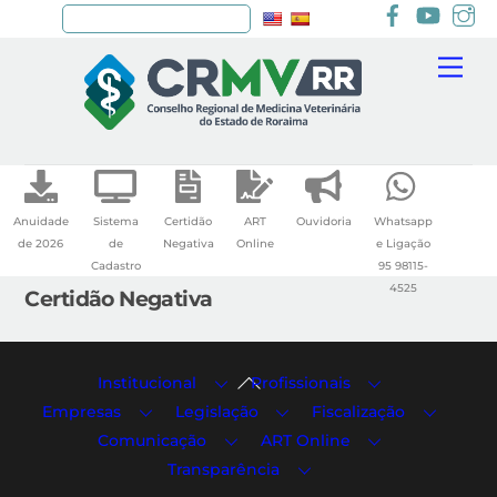
Facebook
youtu
I
Pesquisar
Skip
Me
to
content
Anuidade
Sistema
Certidão
ART
Ouvidoria
Whatsapp
de 2026
de
Negativa
Online
e Ligação
Cadastro
95 98115-
4525
Certidão Negativa
Back
Institucional
Profissionais
To
Empresas
Legislação
Fiscalização
Top
Comunicação
ART Online
Transparência