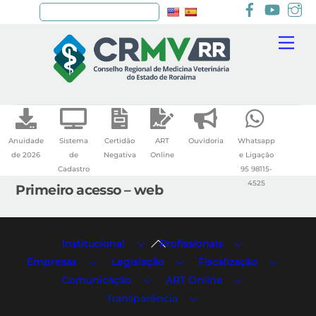
Facebook
youtu
I
Pesquisar
Skip
Me
to
content
Anuidade
Sistema
Certidão
ART
Ouvidoria
Whatsapp
de 2026
de
Negativa
Online
e Ligação
Cadastro
95 98115-
4525
Primeiro acesso – web
Back
Institucional
Profissionais
To
Empresas
Legislação
Fiscalização
Top
Comunicação
ART Online
Transparência