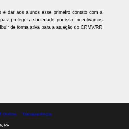
o e dar aos alunos esse primeiro contato com a
 para proteger a sociedade
, por isso, incentivamos
ribuir de forma ativa para a atuação do CRMV/RR
T Online
Transparência
a, RR