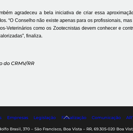
ambém agradeceu a bela iniciativa de criar essa aproximaçã
dos. “O
Conselho não existe apenas para os profissionais, mas
cos-Veterinários como os Zootecnistas devem conhecer e cont
orizadas”, finaliza.
ção do CRMV/RR
Back
s
Empresas
Legislação
Fiscalização
Comunicação
AR
To
dolfo Brasil, 370 – São Francisco, Boa Vista – RR, 69.305-020 Boa Vist
Top