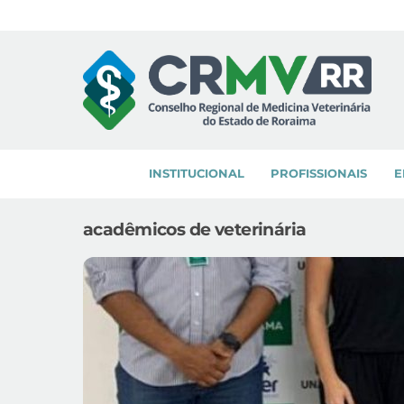
Skip
to
content
INSTITUCIONAL
PROFISSIONAIS
E
acadêmicos de veterinária