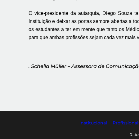
O vice-presidente da autarquia, Diego Souza t
I
nstituição e deixar as portas sempre abertas a to
os estudantes a ter em mente que tanto os Médi
para
q
u
e
ambas profissões sejam cada vez mais val
. Scheila Müller – Assessora de Comunica
Institucional
Profissionai
R. A