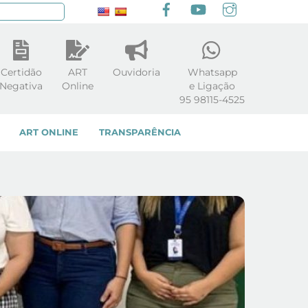
Facebook
youtube
Instagram
squisar
Certidão
ART
Ouvidoria
Whatsapp
Negativa
Online
e Ligação
95 98115-4525
ART ONLINE
TRANSPARÊNCIA