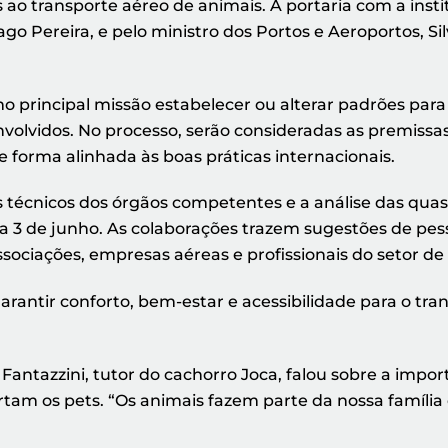
o transporte aéreo de animais. A portaria com a instit
Tiago Pereira, e pelo ministro dos Portos e Aeroportos, S
 principal missão estabelecer ou alterar padrões para
nvolvidos. No processo, serão consideradas as premissa
 forma alinhada às boas práticas internacionais.
 técnicos dos órgãos competentes e a análise das quase
il a 3 de junho. As colaborações trazem sugestões de p
associações, empresas aéreas e profissionais do setor de
rantir conforto, bem-estar e acessibilidade para o tran
Fantazzini, tutor do cachorro Joca, falou sobre a im
m os pets. “Os animais fazem parte da nossa família e