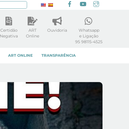
Facebook
youtube
Instagram
squisar
Certidão
ART
Ouvidoria
Whatsapp
Negativa
Online
e Ligação
95 98115-4525
ART ONLINE
TRANSPARÊNCIA