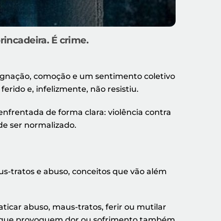
incadeira. É crime.
ndignação, comoção e um sentimento coletivo
rido e, infelizmente, não resistiu.
enfrentada de forma clara: violência contra
de ser normalizado.
us-tratos e abuso, conceitos que vão além
ticar abuso, maus-tratos, ferir ou mutilar
ões que provoquem dor ou sofrimento também