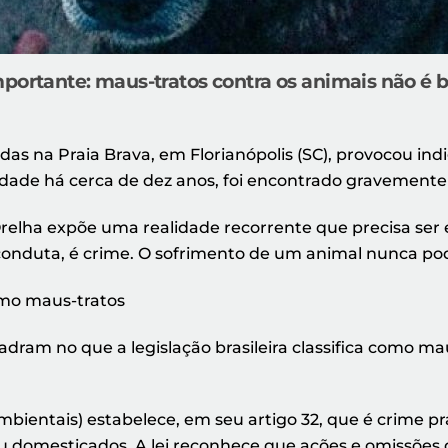
portante: maus-tratos contra os animais não é br
idas na Praia Brava, em Florianópolis (SC), provocou i
dade há cerca de dez anos, foi encontrado gravemente fe
Orelha expõe uma realidade recorrente que precisa ser 
 conduta, é crime. O sofrimento de um animal nunca po
omo maus-tratos
dram no que a legislação brasileira classifica como ma
bientais) estabelece, em seu artigo 32, que é crime pra
s ou domesticados. A lei reconhece que ações e omiss