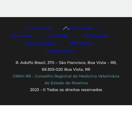
Back
Institucional
Profissionais
To
Empresas
Legislação
Fiscalização
Top
Comunicação
ART Online
Transparência
R. Adolfo Brasil, 370 – São Francisco, Boa Vista – RR,
69.305-020 Boa Vista, RR
CRMV-RR - Conselho Regional de Medicina Veterinária
do Estado de Roraima
2023 - © Todos os direitos reservados