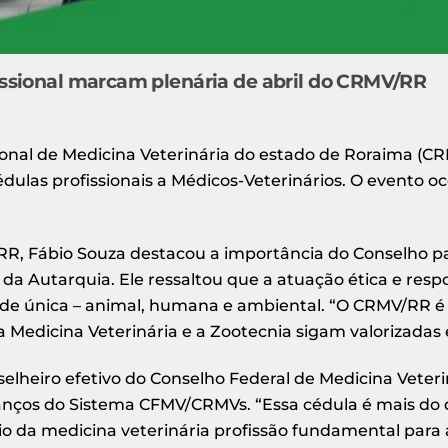
fissional marcam plenária de abril do CRMV/RR
ional de Medicina Veterinária do estado de Roraima (CR
las profissionais a Médicos-Veterinários. O evento oc
R, Fábio Souza destacou a importância do Conselho para
r da Autarquia. Ele ressaltou que a atuação ética e res
aúde única – animal, humana e ambiental. “O CRMV/RR é 
a Medicina Veterinária e a Zootecnia sigam valorizadas
lheiro efetivo do Conselho Federal de Medicina Veteri
anços do Sistema CFMV/CRMVs. “Essa cédula é mais do
cio da medicina veterinária profissão fundamental para