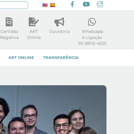
Facebook
youtube
Instagram
squisar
Certidão
ART
Ouvidoria
Whatsapp
Negativa
Online
e Ligação
95 98115-4525
ART ONLINE
TRANSPARÊNCIA