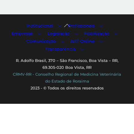
Back
Institucional
Profissionais
To
Empresas
Legislação
Fiscalização
Top
Comunicação
ART Online
Transparência
R. Adolfo Brasil, 370 – São Francisco, Boa Vista – RR,
69.305-020 Boa Vista, RR
CRMV-RR - Conselho Regional de Medicina Veterinária
do Estado de Roraima
2023 - © Todos os direitos reservados