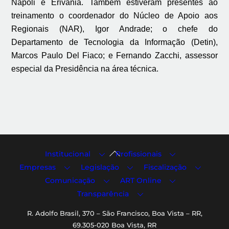
Nápoli e Erivânia. Também estiveram presentes ao
treinamento o coordenador do Núcleo de Apoio aos
Regionais (NAR), Igor Andrade; o chefe do
Departamento de Tecnologia da Informação (Detin),
Marcos Paulo Del Fiaco; e Fernando Zacchi, assessor
especial da Presidência na área técnica.
Back
Institucional
Profissionais
To
Empresas
Legislação
Fiscalização
Top
Comunicação
ART Online
Transparência
R. Adolfo Brasil, 370 – São Francisco, Boa Vista – RR,
69.305-020 Boa Vista, RR