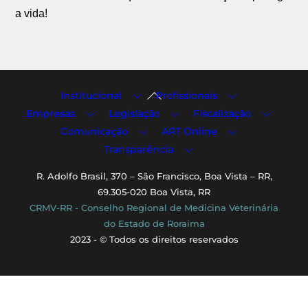
a vida!
Back
Institucional
Profissionais
To
Empresas
Legislação
Fiscalização
Top
Comunicação
ART Online
Transparência
R. Adolfo Brasil, 370 – São Francisco, Boa Vista – RR,
69.305-020 Boa Vista, RR
CRMV-RR - Conselho Regional de Medicina Veterinária
do Estado de Roraima
2023 - © Todos os direitos reservados