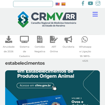
Facebook
youtu
I
Pesquisar
Skip
Me
to
content
Anuidade
Sistema
Certidão
ART
Ouvidoria
Whatsapp
de 2026
de
Negativa
Online
e Ligação
Cadastro
95 98115-
4525
estabelecimentos