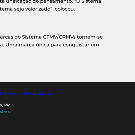
sta unificação de pensamento. “O Sistema
tema seja valorizado”, colocou.
 marcas do Sistema CFMV/CRMVs tornem-se
ia. Uma marca única para conquistar um
T Online
Transparência
a, RR
raima