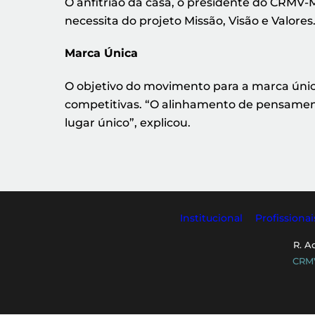
O anfitrião da casa, o presidente do CRMV
necessita do projeto Missão, Visão e Valore
Marca Única
O objetivo do movimento para a marca úni
competitivas. “O alinhamento de pensamen
lugar único”, explicou.
Institucional
Profissionai
R. A
CRMV