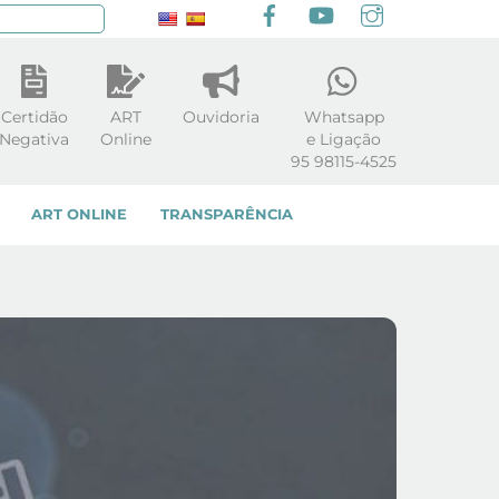
Facebook
youtube
Instagram
squisar
Certidão
ART
Ouvidoria
Whatsapp
Negativa
Online
e Ligação
95 98115-4525
ART ONLINE
TRANSPARÊNCIA