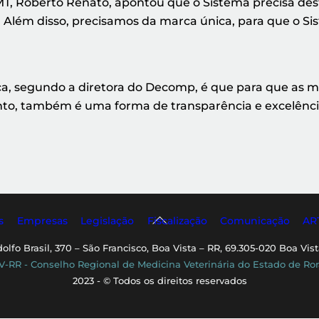
-MT, Roberto Renato, apontou que o Sistema precisa de
s. Além disso, precisamos da marca única, para que o Sis
ca, segundo a diretora do Decomp, é que para que as
to, também é uma forma de transparência e excelênc
Back
s
Empresas
Legislação
Fiscalização
Comunicação
AR
To
dolfo Brasil, 370 – São Francisco, Boa Vista – RR, 69.305-020 Boa Vist
Top
-RR - Conselho Regional de Medicina Veterinária do Estado de Ro
2023 - © Todos os direitos reservados