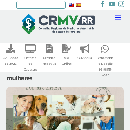
Facebook
youtu
I
Pesquisar
Skip
Me
to
content
Anuidade
Sistema
Certidão
ART
Ouvidoria
Whatsapp
de 2026
de
Negativa
Online
e Ligação
Cadastro
95 98115-
4525
mulheres