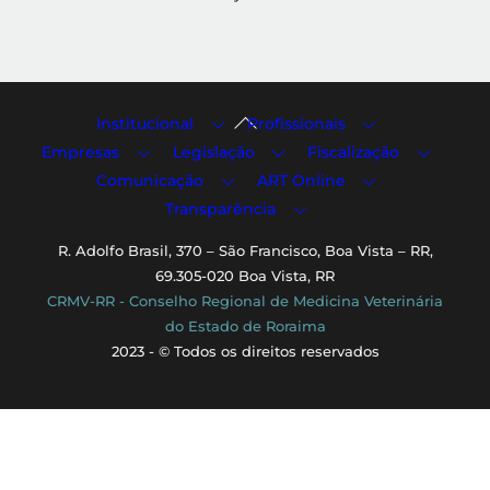
Back
Institucional
Profissionais
To
Empresas
Legislação
Fiscalização
Top
Comunicação
ART Online
Transparência
R. Adolfo Brasil, 370 – São Francisco, Boa Vista – RR,
69.305-020 Boa Vista, RR
CRMV-RR - Conselho Regional de Medicina Veterinária
do Estado de Roraima
2023 - © Todos os direitos reservados