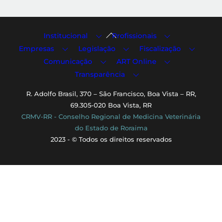
Back
Institucional
Profissionais
To
Empresas
Legislação
Fiscalização
Top
Comunicação
ART Online
Transparência
R. Adolfo Brasil, 370 – São Francisco, Boa Vista – RR,
69.305-020 Boa Vista, RR
CRMV-RR - Conselho Regional de Medicina Veterinária
do Estado de Roraima
2023 - © Todos os direitos reservados