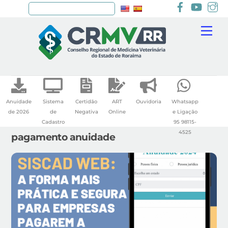
Facebook
youtu
I
Pesquisar
Skip
Me
to
content
Anuidade
Sistema
Certidão
ART
Ouvidoria
Whatsapp
de 2026
de
Negativa
Online
e Ligação
Cadastro
95 98115-
4525
pagamento anuidade