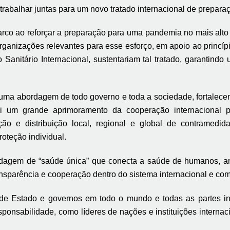
rabalhar juntas para um novo tratado internacional de prepar
o ao reforçar a preparação para uma pandemia no mais alto nív
rganizações relevantes para esse esforço, em apoio ao princíp
 Sanitário Internacional, sustentariam tal tratado, garantind
r uma abordagem de todo governo e toda a sociedade, fortalece
lui um grande aprimoramento da cooperação internacional p
ão e distribuição local, regional e global de contramedi
oteção individual.
agem de “saúde única” que conecta a saúde de humanos, anim
nsparência e cooperação dentro do sistema internacional e co
de Estado e governos em todo o mundo e todas as partes inte
onsabilidade, como líderes de nações e instituições internac