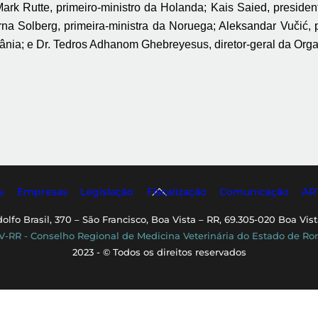
Mark Rutte, primeiro-ministro da Holanda; Kais Saied, presiden
na Solberg, primeira-ministra da Noruega; Aleksandar Vučić, 
rânia; e Dr. Tedros Adhanom Ghebreyesus, diretor-geral da Or
Back
s
Empresas
Legislação
Fiscalização
Comunicação
AR
To
dolfo Brasil, 370 – São Francisco, Boa Vista – RR, 69.305-020 Boa Vist
Top
-RR - Conselho Regional de Medicina Veterinária do Estado de Ro
2023 - © Todos os direitos reservados