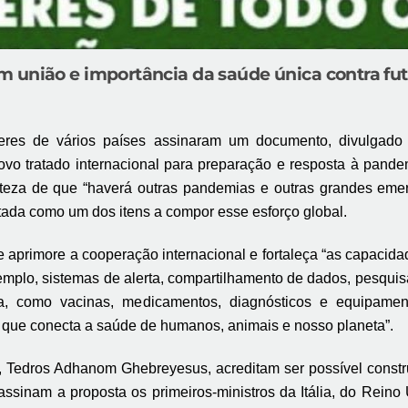
m união e importância da saúde única contra f
eres de vários países assinaram um documento, divulgado
novo tratado internacional para preparação e resposta à pan
erteza de que “haverá outras pandemias e outras grandes em
ada como um dos itens a compor esse esforço global.
 aprimore a cooperação internacional e fortaleça “as capacidad
emplo, sistemas de alerta, compartilhamento de dados, pesquisa
, como vacinas, medicamentos, diagnósticos e equipamento
que conecta a saúde de humanos, animais e nosso planeta”.
S, Tedros Adhanom Ghebreyesus, acreditam ser possível constru
 assinam a proposta os primeiros-ministros da Itália, do Reino