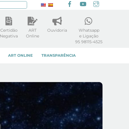
Facebook
youtube
Instagram
squisar
Certidão
ART
Ouvidoria
Whatsapp
Negativa
Online
e Ligação
95 98115-4525
ART ONLINE
TRANSPARÊNCIA