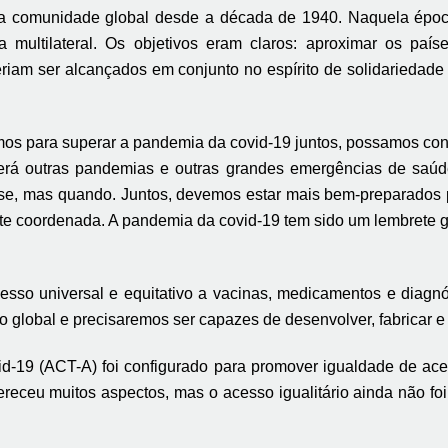
 a comunidade global desde a década de 1940. Naquela époc
ma multilateral. Os objetivos eram claros: aproximar os paí
eriam ser alcançados em conjunto no espírito de solidarieda
os para superar a pandemia da covid-19 juntos, possamos const
verá outras pandemias e outras grandes emergências de saú
e, mas quando. Juntos, devemos estar mais bem-preparados par
e coordenada. A pandemia da covid-19 tem sido um lembrete gr
sso universal e equitativo a vacinas, medicamentos e diagnós
global e precisaremos ser capazes de desenvolver, fabricar e d
d-19 (ACT-A) foi configurado para promover igualdade de aces
receu muitos aspectos, mas o acesso igualitário ainda não fo