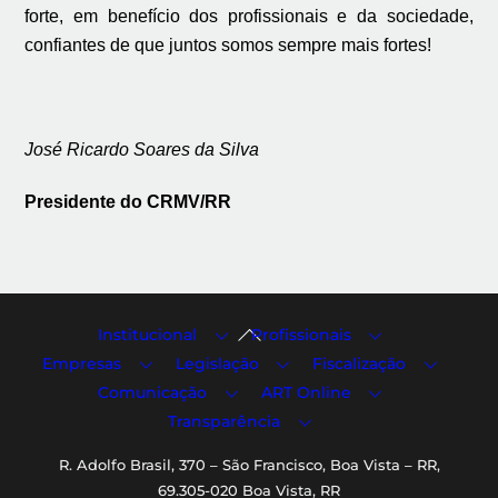
forte, em benefício dos profissionais e da sociedade,
confiantes de que juntos somos sempre mais fortes!
José Ricardo Soares da Silva
Presidente do CRMV/RR
Back
Institucional
Profissionais
To
Empresas
Legislação
Fiscalização
Top
Comunicação
ART Online
Transparência
R. Adolfo Brasil, 370 – São Francisco, Boa Vista – RR,
69.305-020 Boa Vista, RR