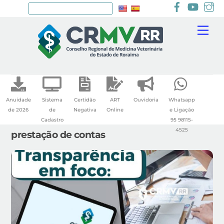
Facebook
youtu
I
Pesquisar
Skip
Me
to
content
Anuidade
Sistema
Certidão
ART
Ouvidoria
Whatsapp
de 2026
de
Negativa
Online
e Ligação
Cadastro
95 98115-
4525
prestação de contas