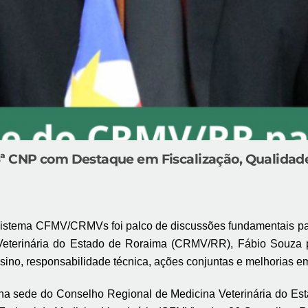
3ª CNP com Destaque em Fiscalização, Qualidad
istema CFMV/CRMVs foi palco de discussões fundamentais para 
eterinária do Estado de Roraima (CRMV/RR), Fábio Souza pa
nsino, responsabilidade técnica, ações conjuntas e melhorias e
 na sede do Conselho Regional de Medicina Veterinária do Es