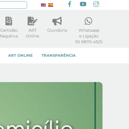
Facebook
youtube
Instagram
squisar
Certidão
ART
Ouvidoria
Whatsapp
Negativa
Online
e Ligação
95 98115-4525
ART ONLINE
TRANSPARÊNCIA