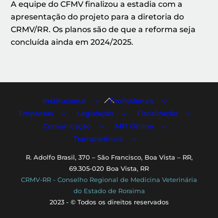
A equipe do CFMV finalizou a estadia com a
apresentação do projeto para a diretoria do
CRMV/RR. Os planos são de que a reforma seja
concluída ainda em 2024/2025.
Back
Institucional
Profissionais
To
Empresas
Legislação
Fiscalização
Top
Comunicação
ART Online
Transparência
R. Adolfo Brasil, 370 – São Francisco, Boa Vista – RR,
69.305-020 Boa Vista, RR
CRMV-RR - Conselho Regional de Medicina Veterinária
do Estado de Roraima
2023 - © Todos os direitos reservados