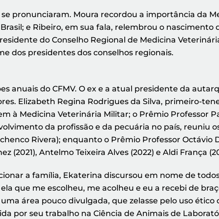
e pronunciaram. Moura recordou a importância da Med
Brasil; e Ribeiro, em sua fala, relembrou o nascimento
esidente do Conselho Regional de Medicina Veterinária
e dos presidentes dos conselhos regionais.
es anuais do CFMV. O ex e a atual presidente da autar
res. Elizabeth Regina Rodrigues da Silva, primeiro-tene
 Medicina Veterinária Militar; o Prêmio Professor Pau
volvimento da profissão e da pecuária no país, reuniu 
chenco Rivera); enquanto o Prêmio Professor Octávio
ez (2021), Antelmo Teixeira Alves (2022) e Aldi França (
onar a família, Ekaterina discursou em nome de todos
oi ela que me escolheu, me acolheu e eu a recebi de braç
r uma área pouco divulgada, que zelasse pelo uso ético
da por seu trabalho na Ciência de Animais de Laboratór