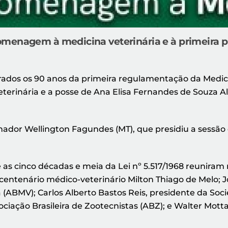
omenagem à medicina veterinária e à primeira 
brados os 90 anos da primeira regulamentação da Medici
eterinária e a posse de Ana Elisa Fernandes de Souza Al
nador Wellington Fagundes (MT), que presidiu a sessão 
 as cinco décadas e meia da Lei nº 5.517/1968 reuniram
 centenário médico-veterinário Milton Thiago de Melo; 
 (ABMV); Carlos Alberto Bastos Reis, presidente da Soci
ociação Brasileira de Zootecnistas (ABZ); e Walter Mott