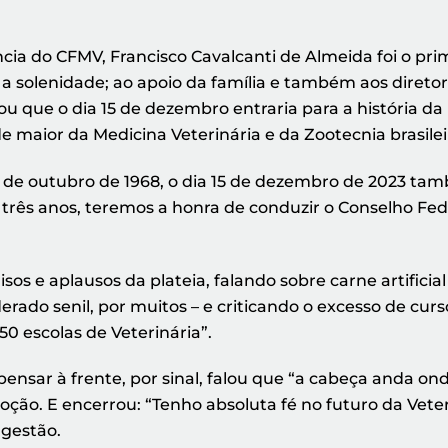
a do CFMV, Francisco Cavalcanti de Almeida foi o prime
a solenidade; ao apoio da família e também aos diret
ou que o dia 15 de dezembro entraria para a história da
e maior da Medicina Veterinária e da Zootecnia brasilei
 de outubro de 1968, o dia 15 de dezembro de 2023 tam
três anos, teremos a honra de conduzir o Conselho Fede
sos e aplausos da plateia, falando sobre carne artificia
derado senil, por muitos – e criticando o excesso de cu
50 escolas de Veterinária”.
 pensar à frente, por sinal, falou que “a cabeça anda o
ão. E encerrou: “Tenho absoluta fé no futuro da Veter
 gestão.