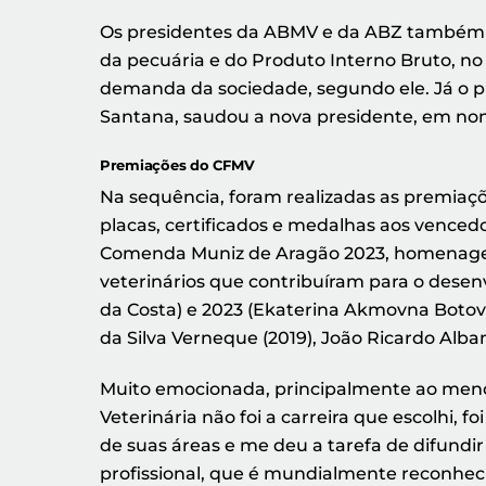
Os presidentes da ABMV e da ABZ também s
da pecuária e do Produto Interno Bruto, no 
demanda da sociedade, segundo ele. Já o pr
Santana, saudou a nova presidente, em nom
Premiações do CFMV
Na sequência, foram realizadas as premiaçõ
placas, certificados e medalhas aos vencedo
Comenda Muniz de Aragão 2023, homenagem à
veterinários que contribuíram para o desen
da Costa) e 2023 (Ekaterina Akmovna Botov
da Silva Verneque (2019), João Ricardo Alban
Muito emocionada, principalmente ao menci
Veterinária não foi a carreira que escolhi, f
de suas áreas e me deu a tarefa de difundi
profissional, que é mundialmente reconheci