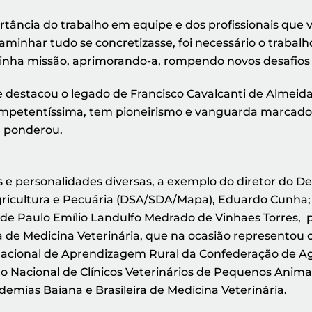
tância do trabalho em equipe e dos profissionais que v
aminhar tudo se concretizasse, foi necessário o traba
ha missão, aprimorando-a, rompendo novos desafios e
 destacou o legado de Francisco Cavalcanti de Almeida 
competentíssima, tem pioneirismo e vanguarda marcados 
 ponderou.
s e personalidades diversas, a exemplo do diretor do 
gricultura e Pecuária (DSA/SDA/Mapa), Eduardo Cunha; 
; de Paulo Emílio Landulfo Medrado de Vinhaes Torres, p
de Medicina Veterinária, que na ocasião representou 
 Nacional de Aprendizagem Rural da Confederação de Agr
o Nacional de Clínicos Veterinários de Pequenos Animai
mias Baiana e Brasileira de Medicina Veterinária.