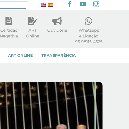
Facebook
youtube
Instagram
squisar
Certidão
ART
Ouvidoria
Whatsapp
Negativa
Online
e Ligação
95 98115-4525
ART ONLINE
TRANSPARÊNCIA