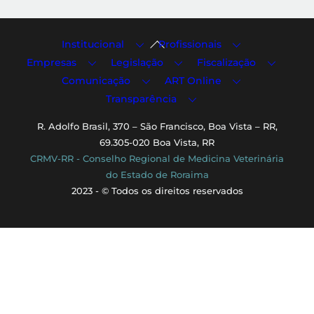
Back
Institucional
Profissionais
To
Empresas
Legislação
Fiscalização
Top
Comunicação
ART Online
Transparência
R. Adolfo Brasil, 370 – São Francisco, Boa Vista – RR,
69.305-020 Boa Vista, RR
CRMV-RR - Conselho Regional de Medicina Veterinária
do Estado de Roraima
2023 - © Todos os direitos reservados