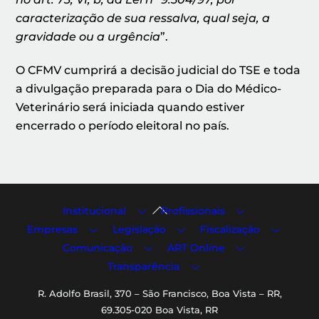
caracterização de sua ressalva, qual seja, a
gravidade ou a urgência
”.
O CFMV cumprirá a decisão judicial do TSE e toda
a divulgação preparada para o Dia do Médico-
Veterinário será iniciada quando estiver
encerrado o período eleitoral no país.
Back
Institucional
Profissionais
To
Empresas
Legislação
Fiscalização
Top
Comunicação
ART Online
Transparência
R. Adolfo Brasil, 370 – São Francisco, Boa Vista – RR,
69.305-020 Boa Vista, RR