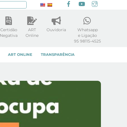
Facebook
youtube
Instagram
squisar
Certidão
ART
Ouvidoria
Whatsapp
Negativa
Online
e Ligação
95 98115-4525
ART ONLINE
TRANSPARÊNCIA