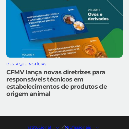
DESTAQUE
,
NOTÍCIAS
CFMV lança novas diretrizes para
responsáveis técnicos em
estabelecimentos de produtos de
origem animal
Back
Institucional
Profissionais