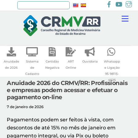
Facebook
youtu
I
Pesquisar
Skip
Me
to
content
Anuidade
Sistema
Certidão
ART
Ouvidoria
Whatsapp
de 2026
de
Negativa
Online
e Ligação
Cadastro
95 98115-
4525
Anuidade 2026 do CRMV/RR: Profissionais
e empresas podem acessar e efetuar o
pagamento on-line
7 de janeiro de 2026
Pagamentos podem ser feitos à vista, com
descontos de até 15% no mês de janeiro em
pagamento integral, ou via Pix ou boleto