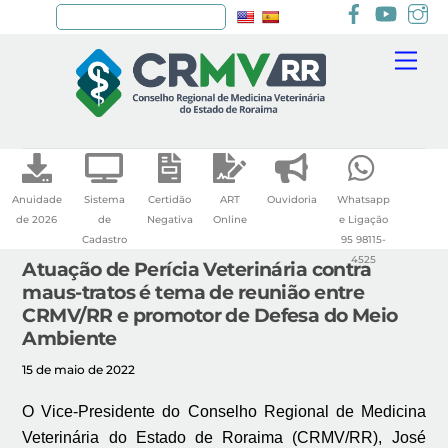
Facebook
youtu
I
Pesquisar
Skip
Me
to
content
Anuidade
Sistema
Certidão
ART
Ouvidoria
Whatsapp
de 2026
de
Negativa
Online
e Ligação
Cadastro
95 98115-
4525
Atuação de Perícia Veterinária contra
maus-tratos é tema de reunião entre
CRMV/RR e promotor de Defesa do Meio
Ambiente
15 de maio de 2022
O Vice-Presidente do Conselho Regional de Medicina
Veterinária do Estado de Roraima (CRMV/RR), José