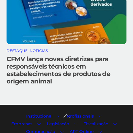
DESTAQUE
,
NOTÍCIAS
CFMV lança novas diretrizes para
responsáveis técnicos em
estabelecimentos de produtos de
origem animal
Back
Institucional
Profissionais
To
Empresas
Legislação
Fiscalização
Top
Comunicação
ART Online