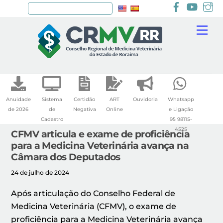
Facebook
youtu
I
Pesquisar
Skip
Me
to
content
Anuidade
Sistema
Certidão
ART
Ouvidoria
Whatsapp
de 2026
de
Negativa
Online
e Ligação
Cadastro
95 98115-
4525
CFMV articula e exame de proficiência
para a Medicina Veterinária avança na
Câmara dos Deputados
24 de julho de 2024
Após articulação do Conselho Federal de
Medicina Veterinária (CFMV), o exame de
proficiência para a Medicina Veterinária avança