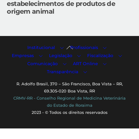
estabelecimentos de produtos de
origem animal
Back
Institucional
Profissionais
To
Empresas
Legislação
Fiscalização
Top
Comunicação
ART Online
Transparência
R. Adolfo Brasil, 370 – São Francisco, Boa Vista – RR,
69.305-020 Boa Vista, RR
CRMV-RR - Conselho Regional de Medicina Veterinária
do Estado de Roraima
2023 - © Todos os direitos reservados