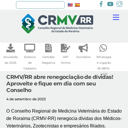
Facebook
youtu
I
Pesquisar
Skip
Me
to
content
Anuidade
Sistema
Certidão
ART
Ouvidoria
Whatsapp
de 2026
de
Negativa
Online
e Ligação
Cadastro
95 98115-
4525
CRMV/RR abre renegociação de dívidas!
Aproveite e fique em dia com seu
Conselho
4 de setembro de 2023
O Conselho Regional de Medicina Veterinária do Estado
de Roraima (CRMV-RR) renegocia dívidas dos Médicos-
Veterinários, Zootecnistas e empresários filiados.