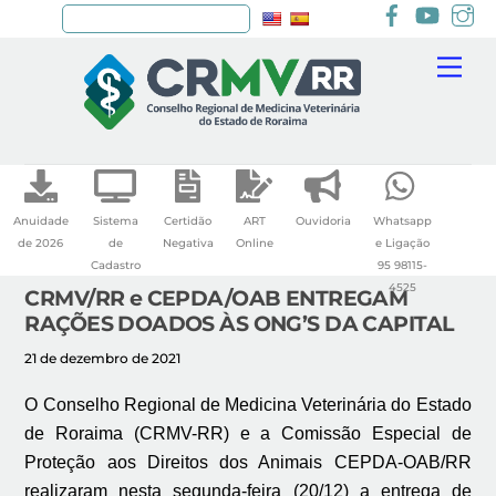
Facebook
youtu
I
Pesquisar
Skip
Me
to
content
Anuidade
Sistema
Certidão
ART
Ouvidoria
Whatsapp
de 2026
de
Negativa
Online
e Ligação
Cadastro
95 98115-
4525
CRMV/RR e CEPDA/OAB ENTREGAM
RAÇÕES DOADOS ÀS ONG’S DA CAPITAL
21 de dezembro de 2021
O Conselho Regional de Medicina Veterinária do Estado
de Roraima (CRMV-RR) e a Comissão Especial de
Proteção aos Direitos dos Animais CEPDA-OAB/RR
realizaram nesta segunda-feira (20/12) a entrega de