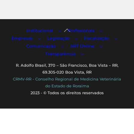
Back
Institucional
Profissionais
To
Empresas
Legislação
Fiscalização
Top
Comunicação
ART Online
Transparência
R. Adolfo Brasil, 370 – São Francisco, Boa Vista – RR,
69.305-020 Boa Vista, RR
CRMV-RR - Conselho Regional de Medicina Veterinária
do Estado de Roraima
2023 - © Todos os direitos reservados