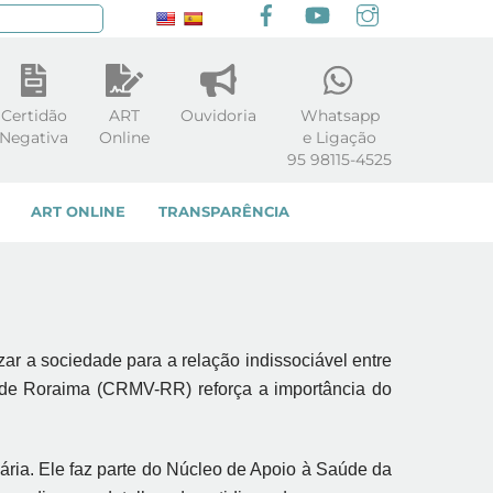
Facebook
youtube
Instagram
squisar
Certidão
ART
Ouvidoria
Whatsapp
Negativa
Online
e Ligação
95 98115-4525
ART ONLINE
TRANSPARÊNCIA
ar a sociedade para a relação indissociável entre
 de Roraima (CRMV-RR) reforça a importância do
ária. Ele faz parte do Núcleo de Apoio à Saúde da