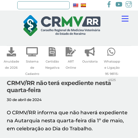
Facebook
youtu
I
Pesquisar
Skip
Me
to
content
Anuidade
Sistema
Certidão
ART
Ouvidoria
Whatsapp
de 2026
de
Negativa
Online
e Ligação
Cadastro
95 98115-
4525
CRMV/RR não terá expediente nesta
quarta-feira
30 de abril de 2024
O CRMV/RR informa que não haverá expediente
na Autarquia nesta quarta-feira dia 1º de maio,
em celebração ao Dia do Trabalho.