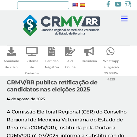
Facebook
youtu
I
Pesquisar
Skip
Me
to
content
Anuidade
Sistema
Certidão
ART
Ouvidoria
Whatsapp
de 2026
de
Negativa
Online
e Ligação
Cadastro
95 98115-
4525
CRMV/RR publica retificação de
candidatos nas eleições 2025
14 de agosto de 2025
A Comissão Eleitoral Regional (CER) do Conselho
Regional de Medicina Veterinária do Estado de
Roraima (CRMV/RR), instituída pela Portaria
CRMV/RR nº 03/2025, informa a substituição do