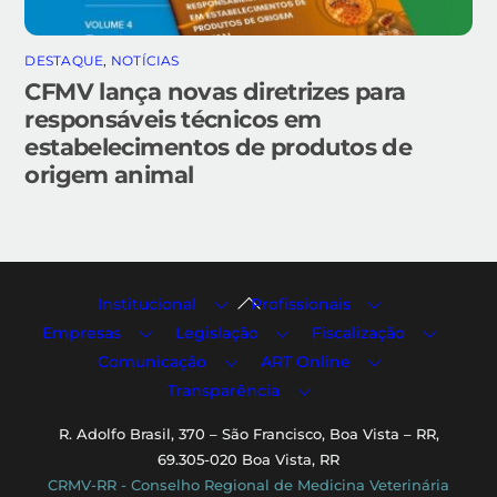
DESTAQUE
,
NOTÍCIAS
CFMV lança novas diretrizes para
responsáveis técnicos em
estabelecimentos de produtos de
origem animal
Back
Institucional
Profissionais
To
Empresas
Legislação
Fiscalização
Top
Comunicação
ART Online
Transparência
R. Adolfo Brasil, 370 – São Francisco, Boa Vista – RR,
69.305-020 Boa Vista, RR
CRMV-RR - Conselho Regional de Medicina Veterinária