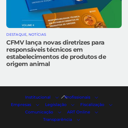
DESTAQUE
,
NOTÍCIAS
CFMV lança novas diretrizes para
responsáveis técnicos em
estabelecimentos de produtos de
origem animal
Back
Institucional
Profissionais
To
Empresas
Legislação
Fiscalização
Top
Comunicação
ART Online
Transparência