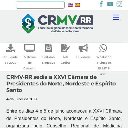
Facebook
youtu
I
Pesquisar
Skip
Me
to
content
Anuidade
Sistema
Certidão
ART
Ouvidoria
Whatsapp
de 2026
de
Negativa
Online
e Ligação
Cadastro
95 98115-
4525
CRMV-RR sedia a XXVI Câmara de
Presidentes do Norte, Nordeste e Espírito
Santo
4 de julho de 2019
Entre os dias 4 e 5 de julho aconteceu a XXVI Câmara
de Presidentes do Norte, Nordeste e Espírito Santo,
organizada pelo Conselho Regional de Medicina