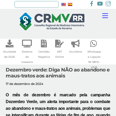
Facebook
youtu
I
Pesquisar
Skip
Me
to
content
Anuidade
Sistema
Certidão
ART
Ouvidoria
Whatsapp
de 2026
de
Negativa
Online
e Ligação
Cadastro
95 98115-
4525
Dezembro verde: Diga NÃO ao abandono e
maus-tratos aos animais
17 de dezembro de 2024
O mês de dezembro é marcado pela campanha
Dezembro Verde, um alerta importante para o combate
ao abandono e maus-tratos aos animais, problemas que
se intensificam durante as férias de fim de ano, quando