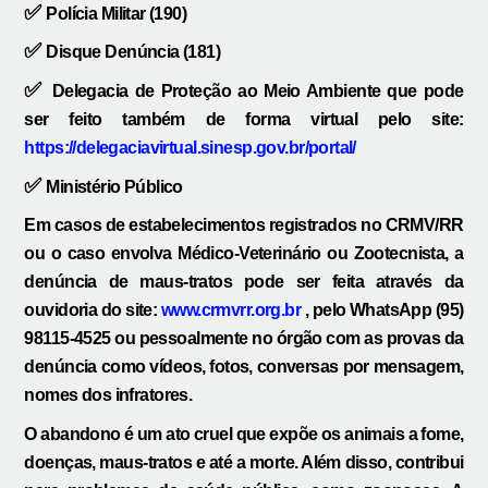
✅
Polícia Militar (190)
✅
Disque Denúncia (181)
✅
Delegacia de Proteção ao Meio Ambiente que pode
ser feito também de forma virtual pelo site:
https://delegaciavirtual.sinesp.gov.br/portal/
✅
Ministério Público
Em casos de estabelecimentos registrados no CRMV/RR
ou o caso envolva Médico-Veterinário ou Zootecnista, a
denúncia de maus-tratos pode ser feita através da
ouvidoria do site:
www.crmvrr.org.br
, pelo WhatsApp (95)
98115-4525 ou pessoalmente no órgão com as provas da
denúncia como vídeos, fotos, conversas por mensagem,
nomes dos infratores.
O abandono é um ato cruel que expõe os animais a fome,
doenças, maus-tratos e até a morte. Além disso, contribui