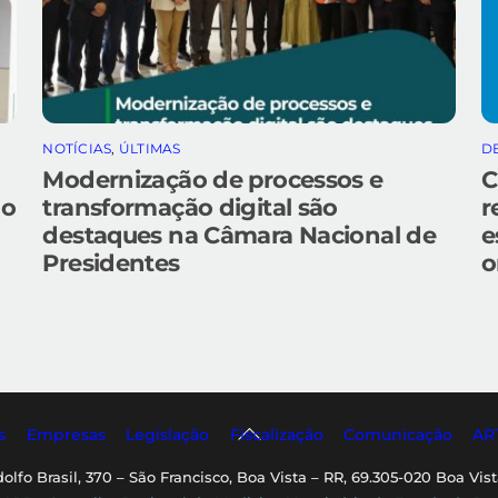
NOTÍCIAS
,
ÚLTIMAS
D
Modernização de processos e
C
do
transformação digital são
r
destaques na Câmara Nacional de
e
Presidentes
o
Back
s
Empresas
Legislação
Fiscalização
Comunicação
AR
To
dolfo Brasil, 370 – São Francisco, Boa Vista – RR, 69.305-020 Boa Vist
Top