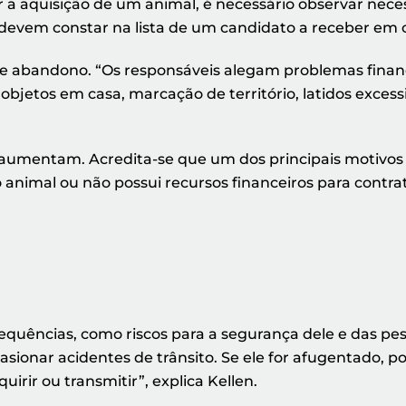
ar a aquisição de um animal, é necessário observar nec
e devem constar na lista de um candidato a receber em
os de abandono. “Os responsáveis alegam problemas fin
objetos em casa, marcação de território, latidos exce
aumentam. Acredita-se que um dos principais motivos se
nimal ou não possui recursos financeiros para contrat
equências, como riscos para a segurança dele e das p
ionar acidentes de trânsito. Se ele for afugentado, p
rir ou transmitir”, explica Kellen.