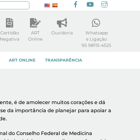
Facebook
youtube
Instagram
squisar
Certidão
ART
Ouvidoria
Whatsapp
Negativa
Online
e Ligação
95 98115-4525
ART ONLINE
TRANSPARÊNCIA
nte, é de amolecer muitos corações e dá
se da importância de planejar para apoiar a
de.
mal do Conselho Federal de Medicina