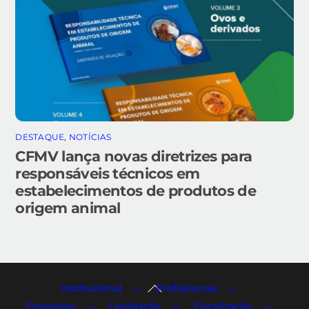
DESTAQUE
,
NOTÍCIAS
CFMV lança novas diretrizes para
responsáveis técnicos em
estabelecimentos de produtos de
origem animal
Back
Institucional
Profissionais
To
Empresas
Legislação
Fiscalização