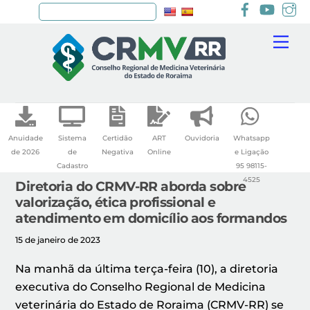
Facebook
youtu
I
Pesquisar
Skip
Me
to
content
Anuidade
Sistema
Certidão
ART
Ouvidoria
Whatsapp
de 2026
de
Negativa
Online
e Ligação
Cadastro
95 98115-
4525
Diretoria do CRMV-RR aborda sobre
valorização, ética profissional e
atendimento em domicílio aos formandos
15 de janeiro de 2023
Na manhã da última terça-feira (10), a diretoria
executiva do Conselho Regional de Medicina
veterinária do Estado de Roraima (CRMV-RR) se