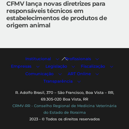
CFMV lança novas diretrizes para
responsáveis técnicos em
estabelecimentos de produtos de
origem animal
Back
Institucional
Profissionais
To
Empresas
Legislação
Fiscalização
Top
Comunicação
ART Online
Transparência
R. Adolfo Brasil, 370 – São Francisco, Boa Vista – RR,
69.305-020 Boa Vista, RR
CRMV-RR - Conselho Regional de Medicina Veterinária
do Estado de Roraima
2023 - © Todos os direitos reservados