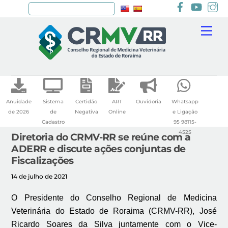
Facebook
youtu
I
Pesquisar
Skip
Me
to
content
Anuidade
Sistema
Certidão
ART
Ouvidoria
Whatsapp
de 2026
de
Negativa
Online
e Ligação
Cadastro
95 98115-
4525
Diretoria do CRMV-RR se reúne com a
ADERR e discute ações conjuntas de
Fiscalizações
14 de julho de 2021
O Presidente do Conselho Regional de Medicina
Veterinária do Estado de Roraima (CRMV-RR), José
Ricardo Soares da Silva juntamente com o Vice-