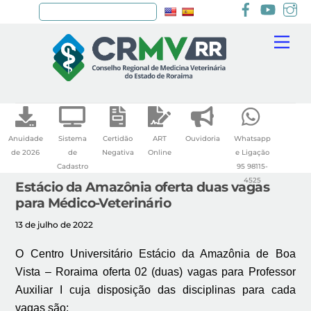
Facebook
youtu
I
Pesquisar
Skip
Me
to
content
Anuidade
Sistema
Certidão
ART
Ouvidoria
Whatsapp
de 2026
de
Negativa
Online
e Ligação
Cadastro
95 98115-
4525
Estácio da Amazônia oferta duas vagas
para Médico-Veterinário
13 de julho de 2022
O Centro Universitário Estácio da Amazônia de Boa
Vista – Roraima oferta 02 (duas) vagas para Professor
Auxiliar I cuja disposição das disciplinas para cada
vagas são: