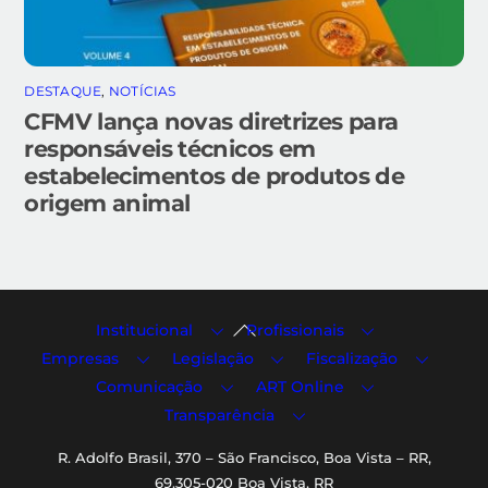
DESTAQUE
,
NOTÍCIAS
CFMV lança novas diretrizes para
responsáveis técnicos em
estabelecimentos de produtos de
origem animal
Back
Institucional
Profissionais
To
Empresas
Legislação
Fiscalização
Top
Comunicação
ART Online
Transparência
R. Adolfo Brasil, 370 – São Francisco, Boa Vista – RR,
69.305-020 Boa Vista, RR