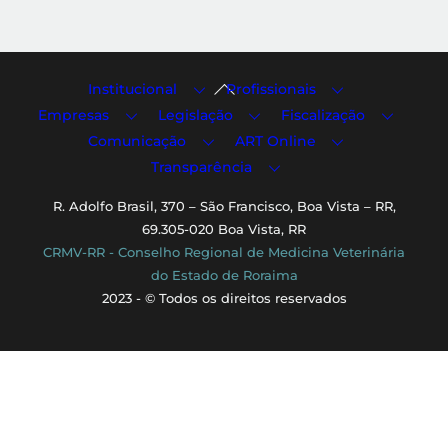
Back
Institucional
Profissionais
To
Empresas
Legislação
Fiscalização
Top
Comunicação
ART Online
Transparência
R. Adolfo Brasil, 370 – São Francisco, Boa Vista – RR,
69.305-020 Boa Vista, RR
CRMV-RR - Conselho Regional de Medicina Veterinária
do Estado de Roraima
2023 - © Todos os direitos reservados