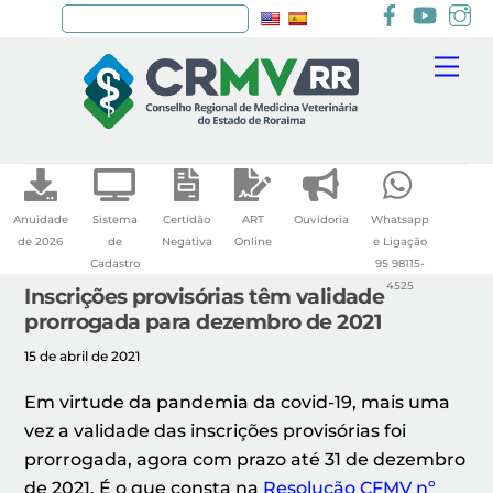
Facebook
youtu
I
Pesquisar
Skip
Me
to
content
Anuidade
Sistema
Certidão
ART
Ouvidoria
Whatsapp
de 2026
de
Negativa
Online
e Ligação
Cadastro
95 98115-
4525
Inscrições provisórias têm validade
prorrogada para dezembro de 2021
15 de abril de 2021
Em virtude da pandemia da covid-19, mais uma
vez a validade das inscrições provisórias foi
prorrogada, agora com prazo até 31 de dezembro
de 2021. É o que consta na
Resolução CFMV nº