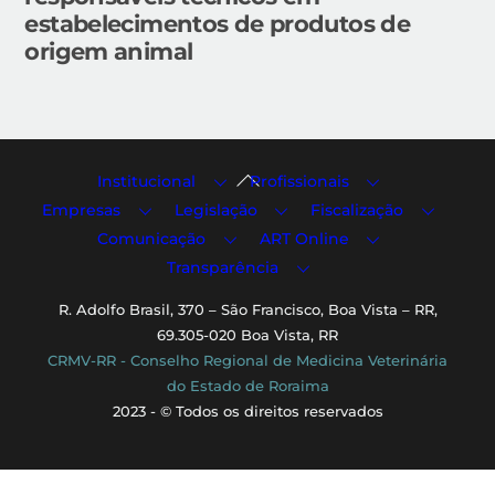
estabelecimentos de produtos de
origem animal
Back
Institucional
Profissionais
To
Empresas
Legislação
Fiscalização
Top
Comunicação
ART Online
Transparência
R. Adolfo Brasil, 370 – São Francisco, Boa Vista – RR,
69.305-020 Boa Vista, RR
CRMV-RR - Conselho Regional de Medicina Veterinária
do Estado de Roraima
2023 - © Todos os direitos reservados