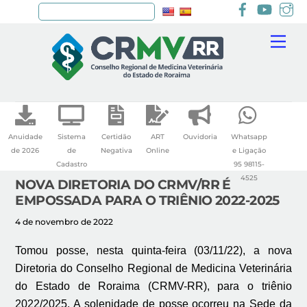
Facebook
youtu
I
Pesquisar
Skip
Me
to
content
Anuidade
Sistema
Certidão
ART
Ouvidoria
Whatsapp
de 2026
de
Negativa
Online
e Ligação
Cadastro
95 98115-
4525
NOVA DIRETORIA DO CRMV/RR É
EMPOSSADA PARA O TRIÊNIO 2022-2025
4 de novembro de 2022
Tomou posse, nesta quinta-feira (03/11/22), a nova
Diretoria do Conselho Regional de Medicina Veterinária
do Estado de Roraima (CRMV-RR), para o triênio
2022/2025. A solenidade de posse ocorreu na Sede da