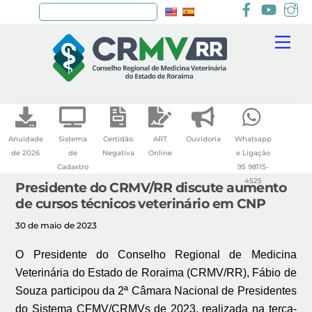
Facebook
youtu
I
Pesquisar
Skip
Me
to
content
Anuidade
Sistema
Certidão
ART
Ouvidoria
Whatsapp
de 2026
de
Negativa
Online
e Ligação
Cadastro
95 98115-
4525
Presidente do CRMV/RR discute aumento
de cursos técnicos veterinário em CNP
30 de maio de 2023
O Presidente do Conselho Regional de Medicina
Veterinária do Estado de Roraima (CRMV/RR), Fábio de
Souza participou da 2ª Câmara Nacional de Presidentes
do Sistema CFMV/CRMVs de 2023, realizada na terça-