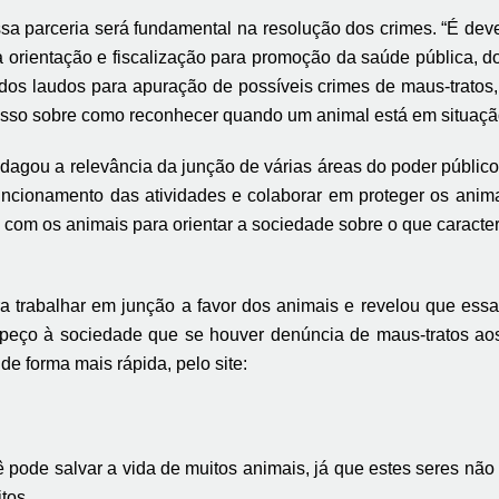
a parceria será fundamental na resolução dos crimes. “É deve
a orientação e fiscalização para promoção da saúde pública, d
dos laudos para apuração de possíveis crimes de maus-tratos, 
sso sobre como reconhecer quando um animal está em situação
agou a relevância da junção de várias áreas do poder público p
cionamento das atividades e colaborar em proteger os animai
o com os animais para orientar a sociedade sobre o que caracte
ra trabalhar em junção a favor dos animais e revelou que es
ve peço à sociedade que
se houver
denúncia
de maus-tratos ao
e forma mais rápida, pelo site:
ê pode salvar a vida de muitos animais, já que estes seres nã
tos.