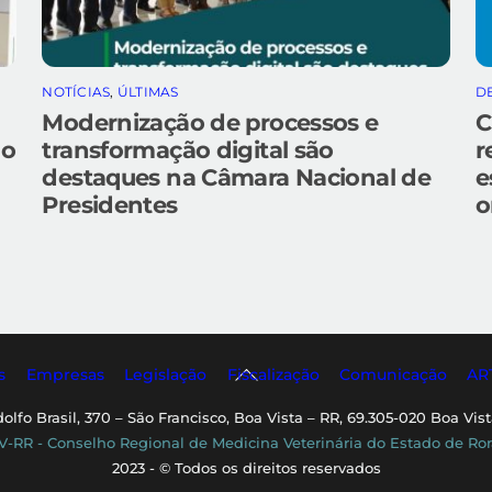
NOTÍCIAS
,
ÚLTIMAS
D
Modernização de processos e
C
do
transformação digital são
r
destaques na Câmara Nacional de
e
Presidentes
o
Back
s
Empresas
Legislação
Fiscalização
Comunicação
AR
To
dolfo Brasil, 370 – São Francisco, Boa Vista – RR, 69.305-020 Boa Vist
Top
-RR - Conselho Regional de Medicina Veterinária do Estado de Ro
2023 - © Todos os direitos reservados