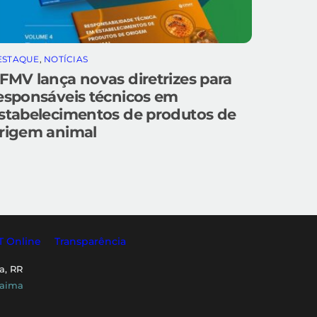
ESTAQUE
,
NOTÍCIAS
FMV lança novas diretrizes para
esponsáveis técnicos em
stabelecimentos de produtos de
rigem animal
T Online
Transparência
a, RR
raima