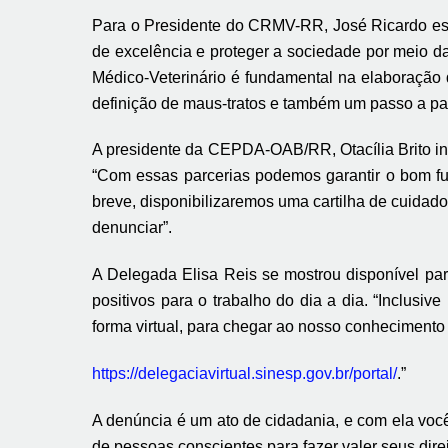
Para o Presidente do CRMV-RR, José Ricardo ess
de excelência e proteger a sociedade por meio d
Médico-Veterinário é fundamental na elaboração 
definição de maus-tratos e também um passo a pa
A presidente da CEPDA-OAB/RR, Otacília Brito ind
“Com essas parcerias podemos garantir o bom fun
breve, disponibilizaremos uma cartilha de cuidad
denunciar”.
A Delegada
Elisa Reis
se mostrou disponível pa
positivos para o trabalho do dia a dia. “Inclusi
forma virtual, para chegar
ao nosso conhecimento d
https://delegaciavirtual.sinesp.gov.br/portal/
.”
A denúncia é um ato de cidadania, e com ela voc
de pessoas conscientes para fazer valer seus direi