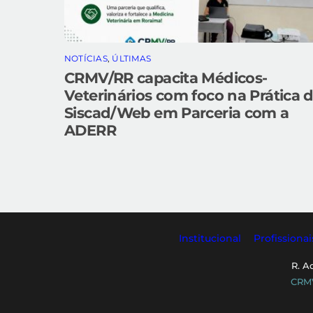
NOTÍCIAS
,
ÚLTIMAS
CRMV/RR capacita Médicos-
Veterinários com foco na Prática 
Siscad/Web em Parceria com a
ADERR
Institucional
Profissionai
R. A
CRMV