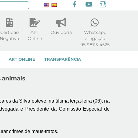
Facebook
youtube
Instagram
squisar
Certidão
ART
Ouvidoria
Whatsapp
Negativa
Online
e Ligação
95 98115-4525
ART ONLINE
TRANSPARÊNCIA
s animais
s da Silva esteve, na última terça-feira (06), na
dvogada e Presidente da Comissão Especial de
purar crimes de maus-tratos.