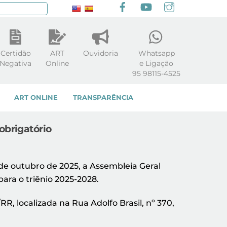
Facebook
youtube
Instagram
squisar
Certidão
ART
Ouvidoria
Whatsapp
Negativa
Online
e Ligação
95 98115-4525
ART ONLINE
TRANSPARÊNCIA
obrigatório
de outubro de 2025, a Assembleia Geral
para o triênio 2025-2028.
R, localizada na Rua Adolfo Brasil, nº 370,