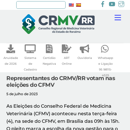
Facebook
youtu
I
Pesquisar
Skip
Me
to
content
Anuidade
Sistema
Certidão
ART
Ouvidoria
Whatsapp
de 2026
de
Negativa
Online
e Ligação
Cadastro
95 98115-
4525
Representantes do CRMV/RR votam nas
eleições do CFMV
5 de julho de 2023
As Eleições do Conselho Federal de Medicina
Veterinária (CFMV) aconteceu nesta terça-feira
(4), na sede do CFMV, em Brasília das 09h às 15h.
O pleito marca a escolha da nova gestão para o