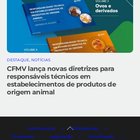
DESTAQUE
,
NOTÍCIAS
CFMV lança novas diretrizes para
responsáveis técnicos em
estabelecimentos de produtos de
origem animal
Back
Institucional
Profissionais
To
Empresas
Legislação
Fiscalização