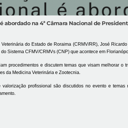
nal é abordado na 4ª Câmara Nacional de Presid
Veterinária do Estado de Roraima (CRMV/RR), José Ricardo So
s do Sistema CFMV/CRMVs (CNP) que acontece em Florianópol
liam procedimentos e discutem temas que visam melhorar o tra
es da Medicina Veterinária e Zootecnia.
e valorização profissional são discutidos no evento e temas r
amento.