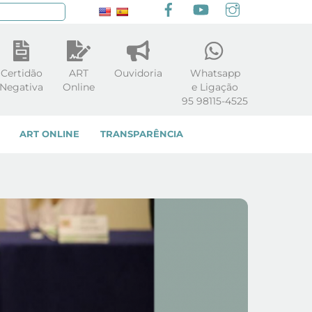
Facebook
youtube
Instagram
squisar
Certidão
ART
Ouvidoria
Whatsapp
Negativa
Online
e Ligação
95 98115-4525
ART ONLINE
TRANSPARÊNCIA