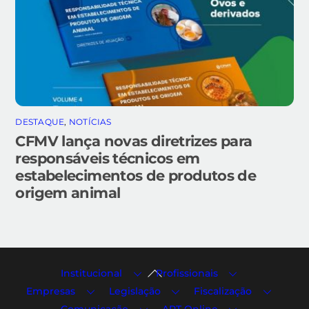
DESTAQUE
,
NOTÍCIAS
CFMV lança novas diretrizes para
responsáveis técnicos em
estabelecimentos de produtos de
origem animal
Back
Institucional
Profissionais
To
Empresas
Legislação
Fiscalização
Top