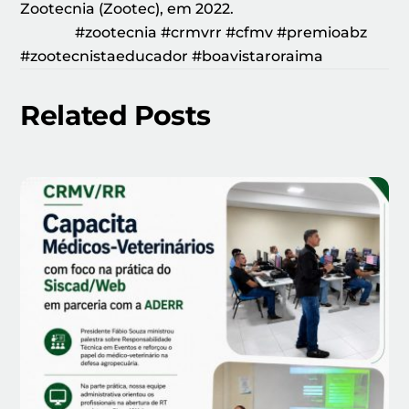
Zootecnia (Zootec), em 2022.
#zootecnia #crmvrr #cfmv #premioabz
#zootecnistaeducador #boavistaroraima
Related Posts