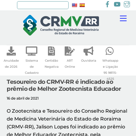
Facebook
youtu
I
Pesquisar
Skip
Me
to
content
Anuidade
Sistema
Certidão
ART
Ouvidoria
Whatsapp
de 2026
de
Negativa
Online
e Ligação
Cadastro
95 98115-
4525
Tesoureiro do CRMV-RR é indicado ao
prêmio de Melhor Zootecnista Educador
16 de abril de 2021
O Zootecnista e Tesoureiro do Conselho Regional
de Medicina Veterinária do Estado de Roraima
(CRMV-RR), Jalison Lopes foi indicado ao prêmio
de Melhor Educador Zootecnista, pela